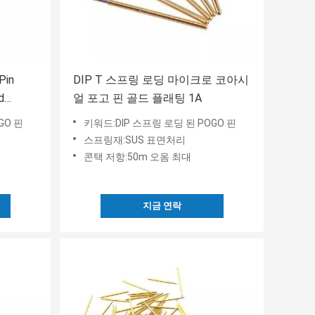
Pin
DIP T 스프링 로딩 마이크로 코아시
d
얼 포고 핀 골드 플래팅 1A
어졌어요
GO 핀
키워드:DIP 스프링 로딩 된 POGO 핀
스프링재:SUS 표면처리
콘택 저항:50m 오옴 최대
지금 연락