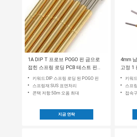
1A DIP T 프로브 POGO 핀 금으로
4mm 
접힌 스프링 로딩 PCB 테스트 핀
고정 1
1.05mm
키워드:DIP 스프링 로딩 된 POGO 핀
키워드:
스프링재:SUS 표면처리
스프링
콘택 저항:50m 오옴 최대
접속구
지금 연락