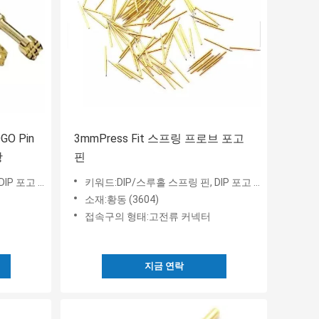
GO Pin
3mmPress Fit 스프링 프로브 포고
항
핀
IP 포고 핀
키워드:DIP/스루홀 스프링 핀, DIP 포고 핀
소재:황동 (3604)
접속구의 형태:고전류 커넥터
지금 연락