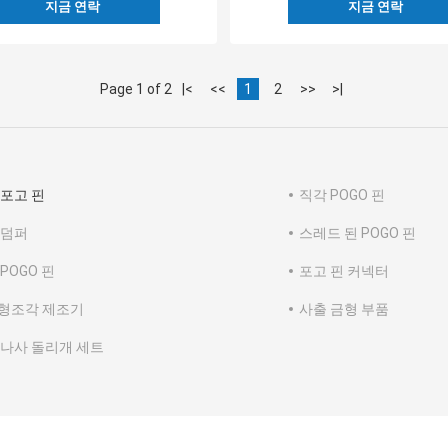
지금 연락
지금 연락
Page 1 of 2
|<
<<
1
2
>>
>|
 포고 핀
직각 POGO 핀
 덤퍼
스레드 된 POGO 핀
POGO 핀
포고 핀 커넥터
형조각 제조기
사출 금형 부품
 나사 돌리개 세트