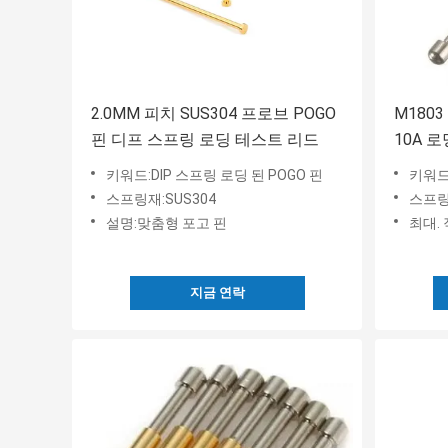
2.0MM 피치 SUS304 프로브 POGO
M180
핀 디프 스프링 로딩 테스트 리드
10A 
키워드:DIP 스프링 로딩 된 POGO 핀
키워드:
스프링재:SUS304
스프링
설명:맞춤형 포고 핀
최대. 
지금 연락