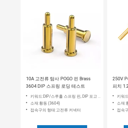
10A 고전류 탐사 POGO 핀 Brass
250V 
3604 DIP 스프링 로딩 테스트
피치 1.
키워드:DIP/스루홀 스프링 핀, DIP 포고 핀
키워드:
소재:황동 (3604)
소재:
접속구의 형태:고전류 커넥터
접속구