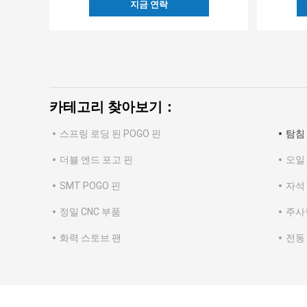
지금 연락
카테고리 찾아보기：
스프링 로딩 된 POGO 핀
탐침
더블 엔드 포고 핀
오일
SMT POGO 핀
자석 
정밀 CNC 부품
주사
화력 스토브 팬
전동