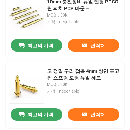
10mm 충전장비 듀얼 엔딩 POGO
핀 피치 PCB 마운트
정밀 CNC 부품
MOQ：30K
가격：negotiable
주사형조각 제조기
최고의 가격
연락처
사출 금형 부품
화력 스토브 팬
고 정밀 구리 접촉 4mm 쌍면 포고
핀 스프링 로딩 듀얼 헤드
MOQ：30K
전동 나사 돌리개 세트
가격：negotiable
최고의 가격
연락처