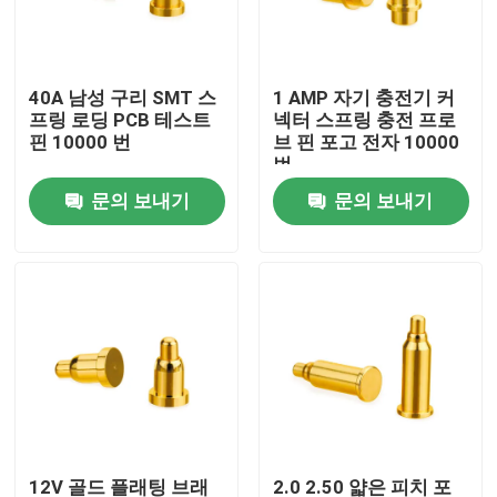
공장 여행
40A 남성 구리 SMT 스
1 AMP 자기 충전기 커
프링 로딩 PCB 테스트
넥터 스프링 충전 프로
품질 관리
핀 10000 번
브 핀 포고 전자 10000
번
문의 보내기
문의 보내기
연락주세요
뉴스
경우
스프링 로딩 된 POGO 핀
탐침 포고 핀
12V 골드 플래팅 브래
2.0 2.50 얇은 피치 포