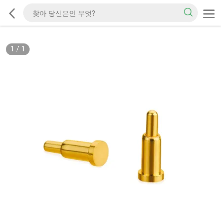
1
/
1