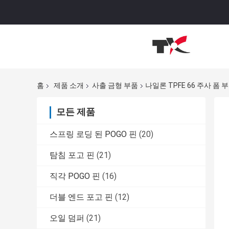
홈
제품 소개
사출 금형 부품
나일론 TPFE 66 주사 폼 
모든 제품
스프링 로딩 된 POGO 핀
(20)
탐침 포고 핀
(21)
직각 POGO 핀
(16)
더블 엔드 포고 핀
(12)
오일 덤퍼
(21)