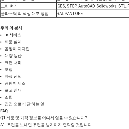
그림 형식
IGES, STEP, AutoCAD, Solidworks, STL,
플라스틱 의 색상 대조 방법
RAL PANTONE
우리 의 봉사
ur 서비스
제품 설계
곰팡이 디자인
대량 생산
표면 처리
포장
자료 선택
곰팡이 제조
로고 인쇄
조립
집집 으로 배달 하는 일
FAQ
Q1:제품 및 가격 정보를 어디서 얻을 수 있습니까?
A1: 우편을 보내면 우편을 받자마자 연락할 것입니다.