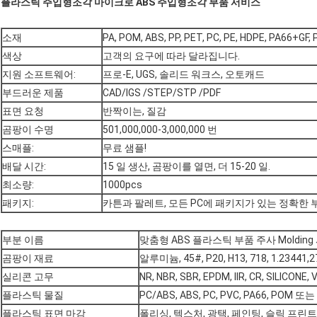
플라스틱 주입형조각 마이크로 ABS 주입형조각 부품 서비스
소재
PA, POM, ABS, PP, PET, PC, PE, HDPE, PA66+GF, P
색상
고객의 요구에 따라 달라집니다.
지원 소프트웨어:
프로-E, UGS, 솔리드 워크스, 오토캐드
부드러운 제품
CAD/IGS /STEP/STP /PDF
표면 요청
반짝이는, 질감
곰팡이 수명
501,000,000-3,000,000 번
스매플:
무료 샘플!
배달 시간:
15 일 생산, 곰팡이를 열면, 더 15-20 일.
최소량:
1000pcs
패키지:
카튼과 팔레트, 모든 PC에 패키지가 있는 정확한 
부분 이름
맞춤형 ABS 플라스틱 부품 주사 Moldin
곰팡이 재료
알루미늄, 45#, P20, H13, 718, 1.23441
실리콘 고무
NR, NBR, SBR, EPDM, IIR, CR, SILICONE,
플라스틱 물질
PC/ABS, ABS, PC, PVC, PA66, PO
플라스틱 표면 마감
폴리싱, 텍스처, 광택, 페인팅, 슬릭 프린트