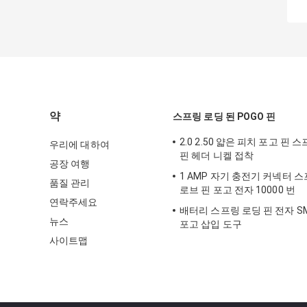
약
스프링 로딩 된 POGO 핀
2.0 2.50 얇은 피치 포고 핀 
우리에 대하여
핀 헤더 니켈 접착
공장 여행
1 AMP 자기 충전기 커넥터 스
품질 관리
로브 핀 포고 전자 10000 번
연락주세요
배터리 스프링 로딩 핀 전자 SM
뉴스
포고 삽입 도구
사이트맵