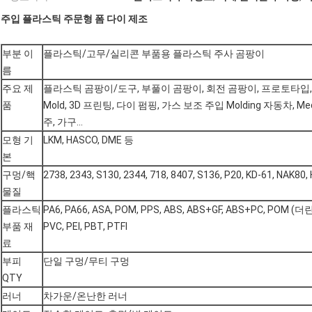
주입 플라스틱 주문형 폼 다이 제조
부분 이
플라스틱/고무/실리콘 부품용 플라스틱 주사 곰팡이
름
주요 제
플라스틱 곰팡이/도구, 부풀이 곰팡이, 회전 곰팡이, 프로토타입, 주입
품
Mold, 3D 프린팅, 다이 펌핑, 가스 보조 주입 Molding 자동차,
주, 가구...
모형 기
LKM, HASCO, DME 등
본
구멍/핵
2738, 2343, S130, 2344, 718, 8407, S136, P20, KD-61, NAK80,
물질
플라스틱
PA6, PA66, ASA, POM, PPS, ABS, ABS+GF, ABS+PC, POM (더린
부품 재
PVC, PEI, PBT, PTFI
료
부피
단일 구멍/무티 구멍
QTY
러너
차가운/온난한 러너