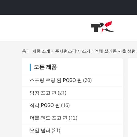
홈
제품 소개
주사형조각 제조기
액체 실리콘 사출 성형 L
모든 제품
스프링 로딩 된 POGO 핀
(20)
탐침 포고 핀
(21)
직각 POGO 핀
(16)
더블 엔드 포고 핀
(12)
오일 덤퍼
(21)