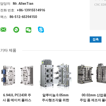
담당자:
Mr. AllenTian
전화 번호:
+86-13915514916
팩스:
86-512-65394150
기타 제품
6.94UL PC243R 주
알루미늄 0.05mm
00.02mm 산업
사 폼 메이커 플라스
주사형조각을 위한
주입 폼 제조자 플
틱 주사 폼 마우터
도형 제조
스틱 폼딩 다이 메