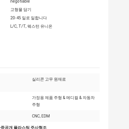
negotiable
고형물 담기
20-45 일로 일합니다
L/C, T/T, 웨스턴 유니온
실리콘 고무 원재료
가정용 제품 주형 & 메디컬 & 자동차
주형
CNC, EDM
다중공개 플라스틱 주사형조