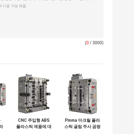
(
0
/ 3000)
용
CNC 주입형 ABS
Pmma 아크릴 플라
라
플라스틱 제품에 대
스틱 굴림 주사 곰팡
이
한 다이 폼 도구 제
이 제조자 단일 구멍