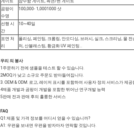
게이트
잠수함 게이트, 측면/변 게이트
곰팡이
100,000- 1,0001000 샷
수명
선행 시
10~40일
간
표면 처
폴리싱, 페인팅, 크롬링, 안오디싱, 브러시, 실크, 스크리닝, 물 전
리
처, 산블래스팅, 황금화 UV 페인팅...
우리 의 봉사
1주문하기 전에 샘플을 테스트 할 수 있습니다.
2MOQ가 낮고 소규모 주문도 받아들여집니다.
3. OEM & ODM. 로고, 레이저 표시를 포함하여 사용자 정의 서비스가 제
4제품 개발과 곰팡이 개발을 포함한 뛰어난 연구개발 능력
5판매 전과 판매 후의 훌륭한 서비스
FAQ
Q1:제품 및 가격 정보를 어디서 얻을 수 있습니까?
A1: 우편을 보내면 우편을 받자마자 연락할 것입니다.