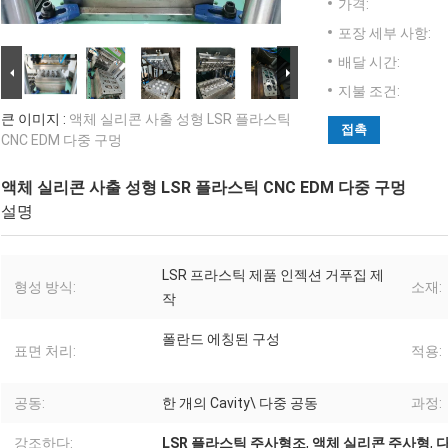
가격:
포장 세부 사항:
배달 시간:
지불 조건:
큰 이미지 :
액체 실리콘 사출 성형 LSR 플라스틱
접촉
CNC EDM 다중 구멍
액체 실리콘 사출 성형 LSR 플라스틱 CNC EDM 다중 구멍
설명
LSR 프라스틱 제품 인젝션 거푸집 제
형성 방식:
소재:
작
폴란드 에칭된 구성
표면 처리:
적용:
공동:
한 개의 Cavity\ 다중 공동
과정:
강조하다:
LSR 플라스틱 주사형조
,
액체 실리콘 주사형
,