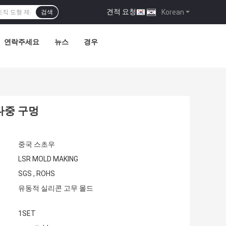
견적 요청
|
Korean
검색
연락주세요
뉴스
경우
 다중 구멍
중국 스초우
LSR MOLD MAKING
SGS , ROHS
유동적 실리콘 고무 몰드
1SET