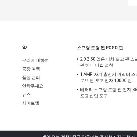
약
스프링 로딩 된 POGO 핀
2.0 2.50 얇은 피치 포고 핀 
우리에 대하여
핀 헤더 니켈 접착
공장 여행
1 AMP 자기 충전기 커넥터 스
품질 관리
로브 핀 포고 전자 10000 번
연락주세요
배터리 스프링 로딩 핀 전자 SM
뉴스
포고 삽입 도구
사이트맵