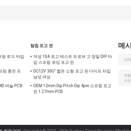
0.05mm
커 ODM
메
탐침 포고 핀
스프링 로드 타입
여성 10A 포고 테스트 프로브 고 정밀 DIP 타
입 스프링 로딩 포고 핀
프링 충전 프
DC12V 30U" 짧은 소형 포고 핀 다이프 타입
남성 여성
D 바늘 PCB
OEM 12mm Dip Pitch Dip 4pin 스프링 포고
핀 1.27mm PCB