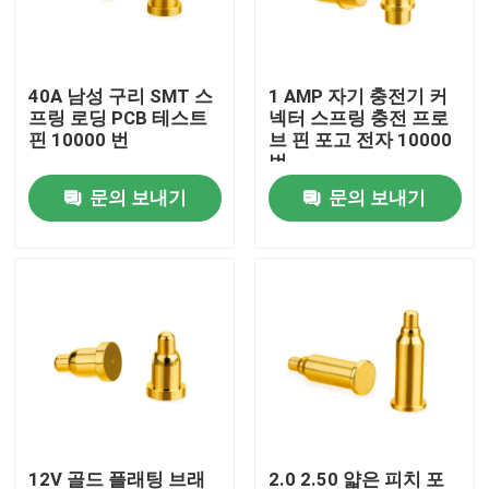
공장 여행
40A 남성 구리 SMT 스
1 AMP 자기 충전기 커
프링 로딩 PCB 테스트
넥터 스프링 충전 프로
품질 관리
핀 10000 번
브 핀 포고 전자 10000
번
문의 보내기
문의 보내기
연락주세요
뉴스
경우
스프링 로딩 된 POGO 핀
탐침 포고 핀
12V 골드 플래팅 브래
2.0 2.50 얇은 피치 포