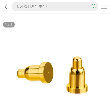
1
/
1